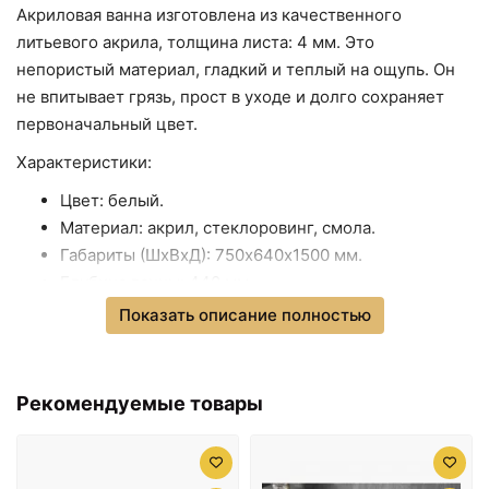
Акриловая ванна изготовлена из качественного
8950 ₽
29720 ₽
литьевого акрила, толщина листа: 4 мм. Это
Панель фронтальная
Акриловая ванна 150х75
непористый материал, гладкий и теплый на ощупь. Он
150L 1Marka Piccolo
см 1Marka Piccolo R
02пк1770л
01пк1770п
не впитывает грязь, прост в уходе и долго сохраняет
первоначальный цвет.
Характеристики:
Цвет: белый.
Материал: акрил, стеклоровинг, смола.
Габариты (ШхВхД): 750х640х1500 мм.
Глубина ванны: 440 мм.
Объем: 110 л.
Показать описание полностью
Форма: асимметричная.
29720 ₽
32692 ₽
Диаметр слива: 50 мм.
Акриловая ванна 150х75
Акриловая ванна 1MarKa
Установка: в правый угол.
Рекомендуемые товары
см 1Marka Piccolo L
Piccolo 150x75 R
01пк1770л
01пк1770п без
В комплекте поставки:
гидромассажа
Чаша ванны.