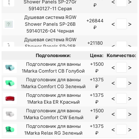
<
>
Shower Panels SP-27Gr
Смеситель для ванны Rush
₽
+4891
59140127-11 Серая
<
>
Fiji FI1835-51 универсальный
₽
Душевая система RGW
Хром
+26844
<
>
Shower Panels SP-26B
Смеситель для ванны Rush
+7180
₽
<
>
59140126-04 Черная
Gozo GZ3735-51 Хром
₽
Душевая система RGW
Смеситель для ванны Rush
+21180
+7470
<
>
Shower Panels SP-25B
<
>
Haiti HA1935-51
₽
₽
59140125-04 Черная
универсальный Хром
Подголовники:
Цена:
Количество:
Душевая система RGW
Смеситель для ванны Rush
Подголовник для ванны
+1500
+15782
<
>
<
>
Shower Panels SP-24B
Nevis NE1735-51Black
+10230
1Marka Comfort СВ Голубой
₽
₽
<
>
59140124-04 Черная
универсальный Черный
₽
Подголовник для ванны
+1375
<
>
Душевая система RGW
матовый
1Marka Comfort CG Зеленый
₽
+13531
<
>
Shower Panels SP-24
Смеситель для ванны Rush
+9700
₽
Подголовник для ванны
+1375
<
>
<
>
59140124-13 Хром
Thira TR3635-44 Хром
₽
1Marka Eka ER Красный
₽
Душевая система Agger Slim
+22990
Смеситель для ванны Rush
+9060
<
>
Подголовник для ванны
+1500
<
>
<
>
A2291200 Хром
₽
Thira TR3635-51 Хром
₽
1Marka Comfort CW Белый
₽
Душевая система AM PM
+22990
Смеситель для ванны
+6190
<
>
Подголовник для ванны
+1375
<
>
<
>
Gem F0790000 Хром
₽
Shouder Eco 460104
₽
1Marka Relax RG Зеленый
₽
Душевая система Gappo