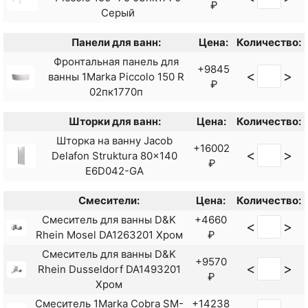
₽
Серый
Панели для ванн:
Цена:
Количество:
Фронтальная панель для
+9845
<
>
ванны 1Marka Piccolo 150 R
₽
02пк1770п
Шторки для ванн:
Цена:
Количество:
Шторка на ванну Jacob
+16002
<
>
Delafon Struktura 80x140
₽
E6D042-GA
Смесители:
Цена:
Количество:
Смеситель для ванны D&K
+4660
<
>
Rhein Mosel DA1263201 Хром
₽
Смеситель для ванны D&K
+9570
<
>
Rhein Dusseldorf DA1493201
₽
Хром
Смеситель 1Marka Cobra SM-
+14238