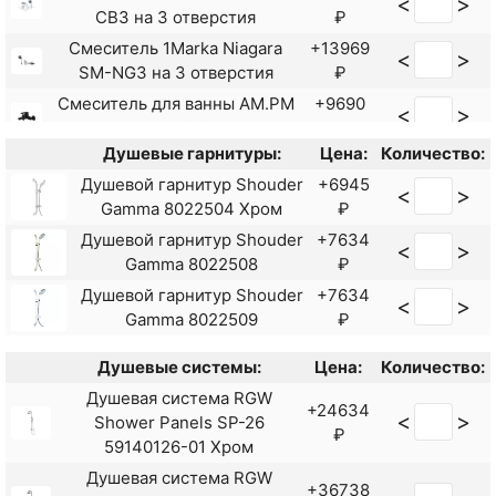
<
>
CB3 на 3 отверстия
₽
Смеситель 1Marka Niagara
+13969
<
>
SM-NG3 на 3 отверстия
₽
Смеситель для ванны AM.PM
+9690
<
>
Gem F90A10022 Черный
₽
Душевые гарнитуры:
Цена:
Количество:
Смеситель для ванны Haiba
+9798
<
>
HB60572 с душевым
Душевой гарнитур Shouder
+6945
<
>
₽
гарнитуром Хром
Gamma 8022504 Хром
₽
Смеситель для ванны Haiba
Душевой гарнитур Shouder
+7634
<
>
+8326
<
>
HB60590-7 с душевым
Gamma 8022508
₽
₽
гарнитуром Черный
Душевой гарнитур Shouder
+7634
<
>
Смеситель для ванны Lemark
+9843
Gamma 8022509
₽
<
>
Nero LM0214C
₽
Душевые системы:
Цена:
Количество:
Смеситель для ванны Rush
+9230
<
>
Bering BE5535-44 Хром
Душевая система RGW
₽
+24634
<
>
Shower Panels SP-26
Смеситель для ванны Rush
₽
+6570
59140126-01 Хром
<
>
Corsica CO4240-51
₽
Душевая система RGW
универсальный Хром
+36738