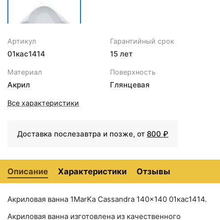
<
>
Haiba HB8406-4 Бронза
₽
Стакан для зубных щеток
+1185
<
>
Haiba HB8406-7 Черный
₽
Артикул
Гарантийный срок
матовый
01кас1414
15 лет
Стакан для зубных щеток
<
>
+621 ₽
Kaiser KH-1705
41536 ₽
Материал
Поверхность
Сушилка для белья Fixsen
+1878
Акриловая ванна 1MarKa
<
>
Акрил
Глянцевая
Cassandra 140x140
Hotel FX-31025
₽
01кас1414 без
Все характеристики
гидромассажа
Доставка послезавтра и позже, от
800 ₽
Описание
Характеристики
Отзывы
Акриловая ванна 1MarKa Cassandra 140x140 01кас1414.
Акриловая ванна изготовлена из качественного