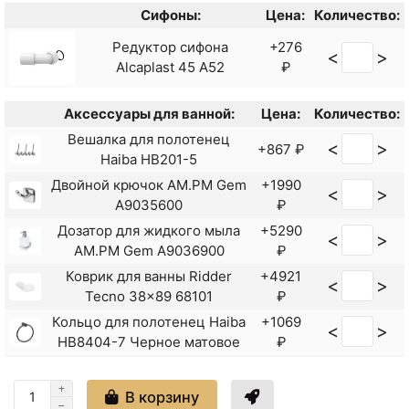
+1800
<
>
1Marka Viva Maxi VMB
Сифоны:
Цена:
Количество:
₽
Голубой
Редуктор сифона
+276
<
>
Подголовник для ванны
+1694
Alcaplast 45 A52
₽
<
>
1Marka Viva Maxi VMG
₽
Зеленый
Аксессуары для ванной:
Цена:
Количество:
Подголовник для ванны
+1694
<
>
Вешалка для полотенец
1Marka Viva Maxi VMR
<
>
+867 ₽
₽
Haiba HB201-5
Красный
Двойной крючок AM.PM Gem
+1990
Подголовник для ванны
+1800
<
>
<
>
A9035600
₽
1Marka Viva Maxi VMW Белый
₽
Дозатор для жидкого мыла
+5290
Подголовник для ванны
+1500
<
>
<
>
AM.PM Gem A9036900
₽
1Marka Viva VB Голубой
₽
Коврик для ванны Ridder
+4921
Подголовник для ванны
+1375
<
>
<
>
Tecno 38x89 68101
₽
1Marka Viva VG Зеленый
₽
Кольцо для полотенец Haiba
+1069
Подголовник для ванны
+1650
<
>
<
>
HB8404-7 Черное матовое
₽
1Marka Viva VW Белый
₽
Крючки для полотенец
+7390
<
>
AM.PM Gem A9035900
₽
В корзину