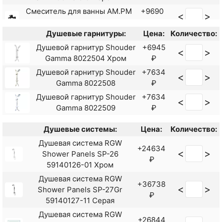
Смеситель для ванны AM.PM
+9690
<
>
Gem F90A10022 Черный
₽
Душевые гарнитуры:
Цена:
Количество:
Смеситель для ванны Haiba
+9798
<
>
HB60572 с душевым
Душевой гарнитур Shouder
+6945
<
>
₽
гарнитуром Хром
Gamma 8022504 Хром
₽
Смеситель для ванны Haiba
Душевой гарнитур Shouder
+7634
<
>
+8326
<
>
HB60590-7 с душевым
Gamma 8022508
₽
₽
гарнитуром Черный
Душевой гарнитур Shouder
+7634
<
>
Смеситель для ванны Lemark
+9843
Gamma 8022509
₽
<
>
Nero LM0214C
₽
Душевые системы:
Цена:
Количество:
Смеситель для ванны Rush
+9230
<
>
Bering BE5535-44 Хром
Душевая система RGW
₽
+24634
<
>
Shower Panels SP-26
Смеситель для ванны Rush
₽
+6570
59140126-01 Хром
<
>
Corsica CO4240-51
₽
Душевая система RGW
универсальный Хром
+36738
<
>
Shower Panels SP-27Gr
Смеситель для ванны Rush
₽
+4891
59140127-11 Серая
<
>
Fiji FI1835-51 универсальный
₽
Душевая система RGW
Хром
+26844