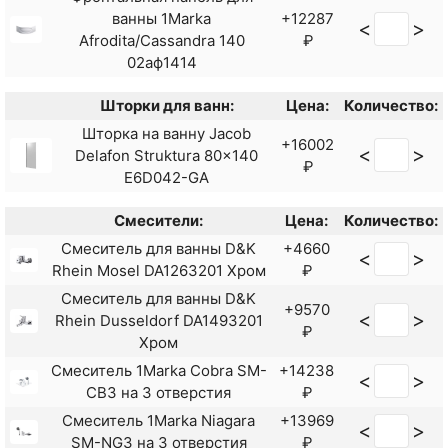
ванны 1Marka
+12287
<
>
Afrodita/Cassandra 140
₽
02аф1414
Шторки для ванн:
Цена:
Количество:
Шторка на ванну Jacob
+16002
<
>
Delafon Struktura 80x140
₽
E6D042-GA
Смесители:
Цена:
Количество:
Смеситель для ванны D&K
+4660
<
>
Rhein Mosel DA1263201 Хром
₽
Смеситель для ванны D&K
+9570
<
>
Rhein Dusseldorf DA1493201
₽
Хром
Смеситель 1Marka Cobra SM-
+14238
<
>
CB3 на 3 отверстия
₽
Смеситель 1Marka Niagara
+13969
<
>
SM-NG3 на 3 отверстия
₽