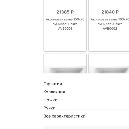
21385 ₽
21840 ₽
Акриловая ванна 150х70
Акриловая ванна 160х7
см Alpen Alaska
см Alpen Alaska
AVB0001
AVB0002
Гарантия
Коллекция
Ножки
24115 ₽
25025 ₽
Ручки
Акриловая ванна 170х70
Акриловая ванна 170х7
см Alpen Alaska
см Alpen Alaska
Все характеристики
AVB0004
AVB0005