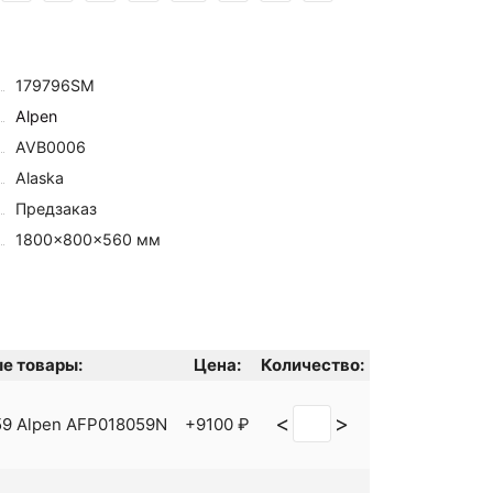
179796SM
Alpen
AVB0006
Alaska
Предзаказ
1800×800×560 мм
е товары:
Цена:
Количество:
<
>
59 Alpen AFP018059N
+9100 ₽