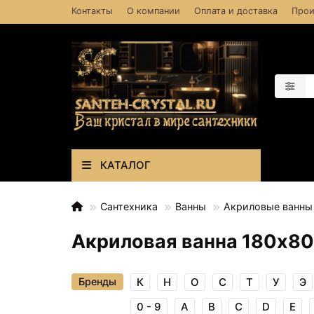
Контакты
О компании
Оплата и доставка
Прои
КАТАЛОГ
Сантехника
Ванны
Акриловые ванны
Акриловая ванна 180х80
Бренды
К
Н
О
С
Т
У
Э
0 - 9
A
B
C
D
E