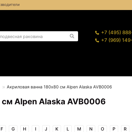
зводители
+7 (495) 88
+7 (969) 14
Акриловая ванна 180х80 см Alpen Alaska AVB0006
 см Alpen Alaska AVB0006
F
G
H
I
J
K
L
M
N
O
P
R