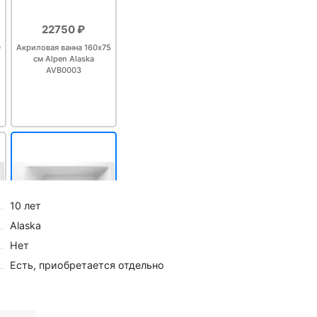
22750 ₽
0
Акриловая ванна 160х75
см Alpen Alaska
AVB0003
10 лет
Alaska
Нет
28665 ₽
5
Есть, приобретается отдельно
Акриловая ванна 180х80
см Alpen Alaska
AVB0006