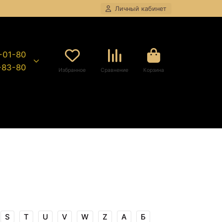
Личный кабинет
8-01-80
9-83-80
Избранное
Сравнение
Корзина
S
T
U
V
W
Z
А
Б