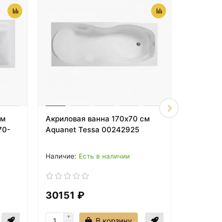
см
Акриловая ванна 170x70 см
Акрилова
70-
Aquanet Tessa 00242925
левая A
002054
Есть в наличии
30151 ₽
37084
В корзину