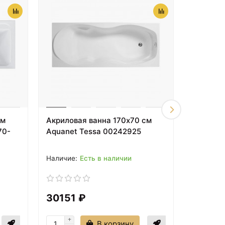
см
Акриловая ванна 170x70 см
Акрилова
70-
Aquanet Tessa 00242925
левая A
002054
Есть в наличии
30151 ₽
37084
В корзину