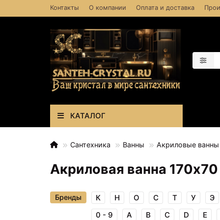
Контакты
О компании
Оплата и доставка
Прои
КАТАЛОГ
Сантехника
Ванны
Акриловые ванны
Акриловая ванна 170х70
Бренды
К
Н
О
С
Т
У
Э
0 - 9
A
B
C
D
E