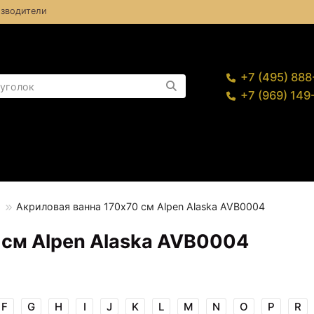
зводители
+7 (495) 88
+7 (969) 14
Акриловая ванна 170х70 см Alpen Alaska AVB0004
 см Alpen Alaska AVB0004
F
G
H
I
J
K
L
M
N
O
P
R