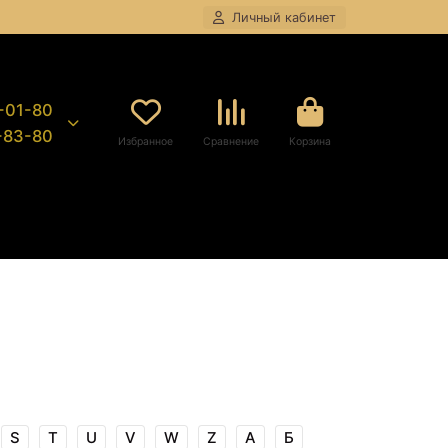
Личный кабинет
8-01-80
9-83-80
Избранное
Сравнение
Корзина
S
T
U
V
W
Z
А
Б