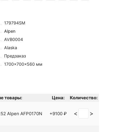
179794SM
Alpen
AVB0004
Alaska
Предзаказ
1700×700×560 мм
е товары:
Цена:
Количество:
<
>
x52 Alpen AFP0170N
+9100 ₽