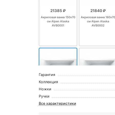
21385 ₽
21840 ₽
Акриловая ванна 150х70
Акриловая ванна 160х7
см Alpen Alaska
см Alpen Alaska
AVB0001
AVB0002
Гарантия
Коллекция
Ножки
24115 ₽
25025 ₽
Ручки
Акриловая ванна 170х70
Акриловая ванна 170х7
см Alpen Alaska
см Alpen Alaska
Все характеристики
AVB0004
AVB0005