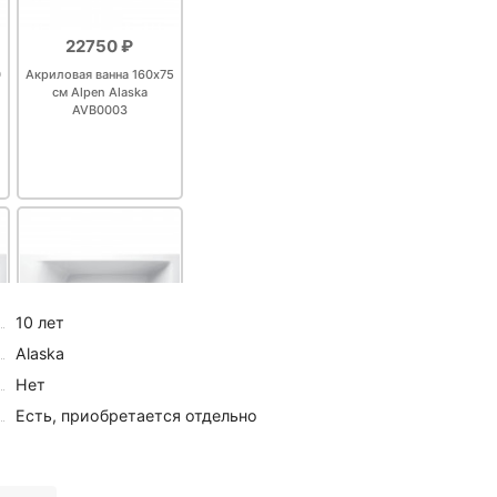
22750 ₽
0
Акриловая ванна 160х75
см Alpen Alaska
AVB0003
10 лет
Alaska
Нет
28665 ₽
5
Есть, приобретается отдельно
Акриловая ванна 180х80
см Alpen Alaska
AVB0006