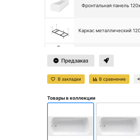
Фронтальная панель 120
Каркас металлический 12
Слив-перелив для ванны G
Предзаказ
В закладки
В сравнение
Слив-перелив для ванны G
Товары в коллекции
Слив-перелив полуавтом
28535