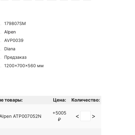
179807SM
Alpen
AVP0039
Diana
Предзаказ
1200×700×560 мм
е товары:
Цена:
Количество:
+5005
<
>
 Alpen ATP007052N
₽