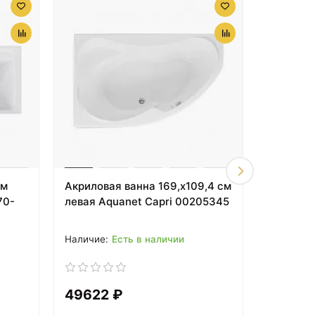
см
Акриловая ванна 169,x109,4 см
Акрилова
70-
левая Aquanet Capri 00205345
правая A
002053
Есть в наличии
49622 ₽
49622