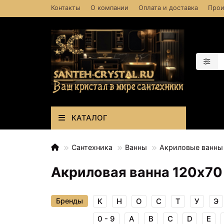
Контакты
О компании
Оплата и доставка
Прои
КАТАЛОГ
Сантехника
Ванны
Акриловые ванны
Акриловая ванна 120х70
Бренды
К
Н
О
С
Т
У
Э
0 - 9
A
B
C
D
E