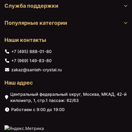
Служба поддержки
Популярные категории
Наши контакты
20900 ₽
25400 ₽
+7 (495) 888-01-80
Унитаз компакт Aquatek
Комплект унитаза с
+7 (969) 149-83-80
Бетта AQ1363B-00 с
инсталляцией Aquatek
бачком и сиденьем
Set Aquatek Бетта с
zakaz@santeh-crystal.ru
Микролифт
сиденьем Микролифт
Наш адрес
Центральный федеральный округ, Москва, МКАД, 42-й
километр, 1, стр.1 пассаж: 62/63
Работаем с 9:00 до 19:00