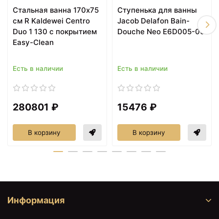
Стальная ванна 170х75
Ступенька для ванны
Экран фронтальный
Экран фронтальный
см R Kaldewei Centro
Jacob Delafon Bain-
правый Aquatek
правый Aquatek
Бетта-160 EKR-
Бетта-170 EKR-
Duo 1 130 с покрытием
Douche Neo E6D005-00
F0000054
F0000007
Easy-Clean
Есть в наличии
Есть в наличии
280801 ₽
15476 ₽
В корзину
В корзину
9714 ₽
12990 ₽
Экран фронтальный
Унитаз Aquatek Бетта
левый Aquatek
AQ1253W-00 подвесной
Бетта-170 EKR-
с сиденьем Микролифт
F0000040
Информация