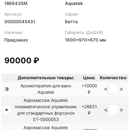
186643SM
Aquatek
Артикул
Серия
00000045431
Бетта
Наличие
Габариты (ДхШхВ)
Предзаказ
1600×970×670 мм
90000 ₽
Дополнительные товары:
Цена:
Количество:
Аромотерапия для ванн
+10000
<
>
Aquatek
₽
Аэромассаж Aquatek
пневматическое управление
+26631
<
>
для стандартных форсунок
₽
ST-0000053
Аэромассаж Aquatek