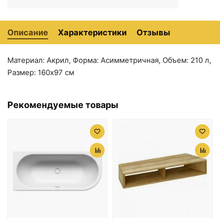
Описание
Характеристики
Отзывы
Материал: Акрил, Форма: Асимметричная, Объем: 210 л,
8764 ₽
9354 ₽
Размер: 160x97 см
Экран фронтальный
Экран фронтальный
правый Aquatek
левый Aquatek
Бетта-150 EKR-
Бетта-160 EKR-
Рекомендуемые товары
F0000033
F0000053
9354 ₽
9714 ₽