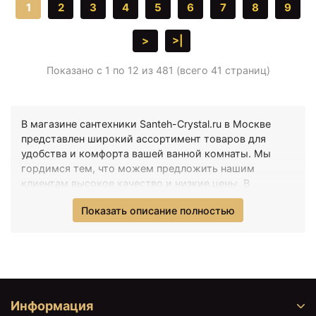
1
2
3
4
5
6
7
8
9
>
>|
Показано с 1 по 12 из 481 (всего 41 страниц)
В магазине сантехники Santeh-Crystal.ru в Москве
представлен широкий ассортимент товаров для
удобства и комфорта вашей ванной комнаты. Мы
гордимся тем, что можем предложить нашим
клиентам высокое качество и низкие цены. В
категории Гигиенический комплект у вас есть
Показать описание полностью
возможность выбрать продукты, соответствующие
вашим потребностям и предпочтениям. У нас самая
низкая цена в категории - 3355 ₽, что означает, что
вы можете сэкономить приобретая товары у нас. В
нашей коллекции Гигиенический комплект вы
найдете широкий выбор сантехнической продукции,
начиная от смесителей и душевых систем, и
Информация