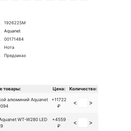
192622SM
Aquanet
00171484
Нота
Предзаказ
е товары:
Цена:
Количество:
кой алюминий Aquanet
+11722
<
>
9094
₽
Aquanet WT-W280 LED
+4559
<
>
49
₽