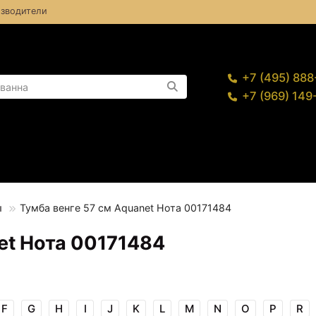
зводители
+7 (495) 88
+7 (969) 14
ы
Тумба венге 57 см Aquanet Нота 00171484
et Нота 00171484
F
G
H
I
J
K
L
M
N
O
P
R