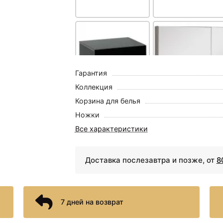
Гарантия
Коллекция
Корзина для белья
5910 ₽
6181 ₽
Ножки
Тумба подкатная черный
Зеркальный шкаф
57 см Aquanet Нота
Aquanet Нота 75 15885
Все характеристики
00170731
Дуб светлый
Доставка послезавтра и позже, от
8
7 дней на возврат