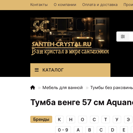
Контакты
О компании
Оплата и доставка
Прои
КАТАЛОГ
Мебель для ванной
Тумбы без раковин
Тумба венге 57 см Aquan
Бренды
К
Н
О
С
Т
У
Э
0 - 9
A
B
C
D
E