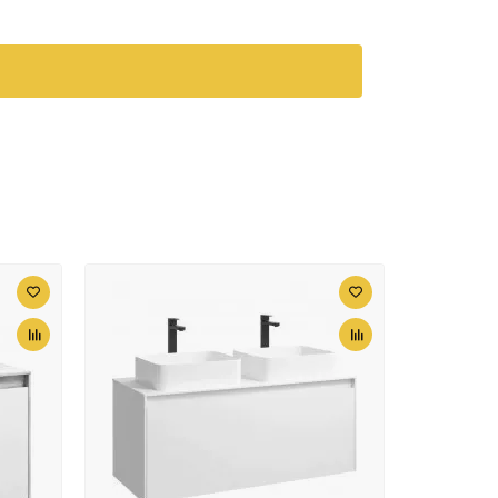
7352 ₽
й
Зеркальный шкаф
Aquanet Nota 100
158859 Дуб светлый
8040 ₽
Раковина 75х46,7 см
Aquanet Нота