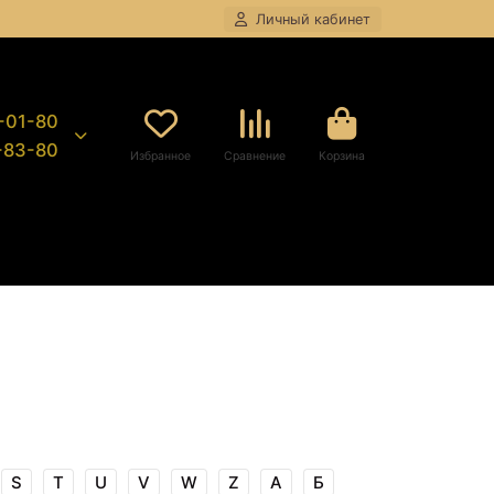
Личный кабинет
8-01-80
9-83-80
Избранное
Сравнение
Корзина
S
T
U
V
W
Z
А
Б