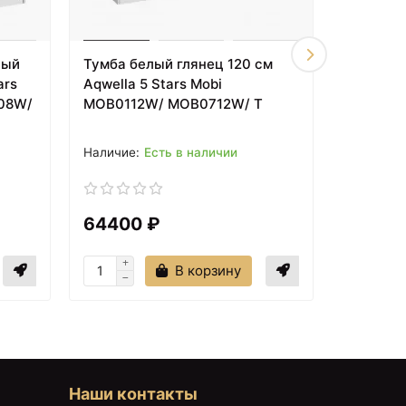
лый
Тумба белый глянец 120 см
Тумба д
ars
Aqwella 5 Stars Mobi
Aqwella 
08W/
MOB0112W/ MOB0712W/ T
MOB0108
Есть в наличии
8206 ₽
64400 ₽
49180
Зеркало 45х90 см с
й
подсветкой алюминий
Aquanet Нота 00159094
В корзину
Наши контакты