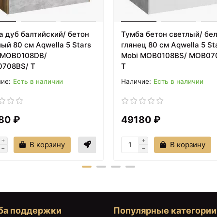
а дуб балтийский/ бетон
Тумба бетон светлый/ бе
ый 80 см Aqwella 5 Stars
глянец 80 см Aqwella 5 St
 MOB0108DB/
Mobi MOB0108BS/ MOB07
708BS/ T
T
Есть в наличии
Есть в наличии
8143 ₽
8206 ₽
80 ₽
49180 ₽
Тумба светлый дуб 49,2
Зеркало Aquanet Нота
см Aquanet Нота
45 159094 с подсветко
00159092
Алюминий
В корзину
В корзину
ба поддержки
Популярные категории