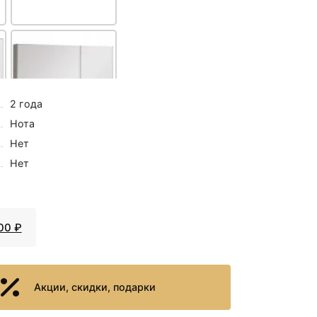
2 года
Нота
Нет
6557 ₽
Нет
Зеркальный шкаф
7
Aquanet Нота 90 158858
Дуб светлый
00 ₽
Акции, скидки, подарки