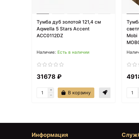
Тумба дуб золотой 121,4 см
Тумб
Aqwella 5 Stars Accent
светл
ACC0112DZ
Mobi
MOB0
Есть в наличии
31678 ₽
491
В корзину
Информация
Служ