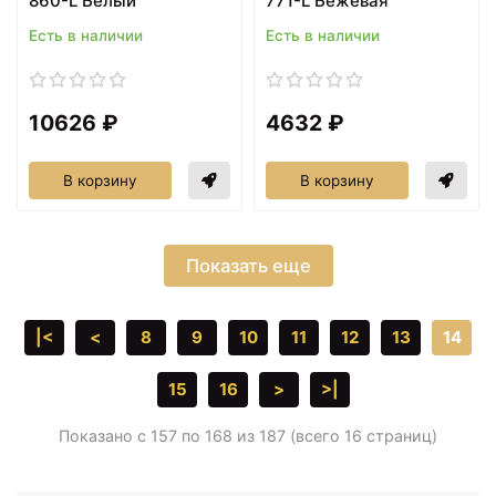
860-L Белый
771-L Бежевая
Есть в наличии
Есть в наличии
10626 ₽
4632 ₽
В корзину
В корзину
Показать еще
|<
<
8
9
10
11
12
13
14
15
16
>
>|
Показано с 157 по 168 из 187 (всего 16 страниц)