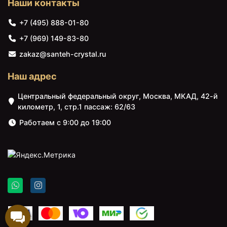
Наши контакты
соответствующий вашим предпочтениям и
интерьеру. Наша команда профессиональных
+7 (495) 888-01-80
консультантов всегда готова помочь вам выбрать
+7 (969) 149-83-80
правильные товары и ответить на все ваши вопросы.
Мы стремимся предоставить нашим клиентам
zakaz@santeh-crystal.ru
удовлетворение от покупки и превзойти ваши
ожидания. Так что не откладывайте улучшение вашей
Наш адрес
ванной комнаты на потом! Загляните в категорию
Корзины для белья на Santeh-Crystal.ru и найдите то,
Центральный федеральный округ, Москва, МКАД, 42-й
что идеально подходит для ваших потребностей.
километр, 1, стр.1 пассаж: 62/63
Низкие цены, высокое качество и широкий выбор
Работаем с 9:00 до 19:00
товаров вас приятно удивят!