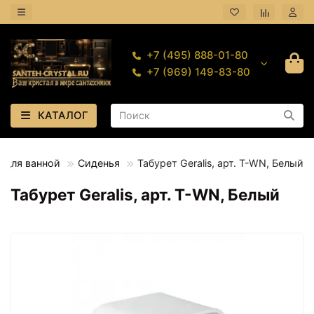
+7 (495) 888-01-80
+7 (969) 149-83-80
КАТАЛОГ
 для ванной
Сиденья
Табурет Geralis, арт. T-WN, Белый
Табурет Geralis, арт. T-WN, Белый