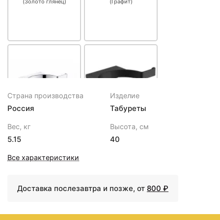
(Золото глянец)
(Графит)
Страна производства
Изделие
Россия
Табуреты
1800 ₽
1900 ₽
Вес, кг
Высота, см
Держатель для фена
Держатель для фена
5.15
40
Grocenberg AC0062
Grocenberg AC0062
(Хром)
(Черный матовый)
Все характеристики
Доставка послезавтра и позже, от
800 ₽