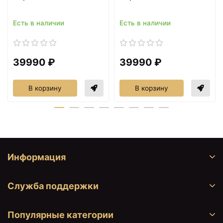
Есть в наличии
Есть в наличии
39990 ₽
39990 ₽
2280 ₽
2280 ₽
Кольцо для полотенец
Держатель для фена
Grocenberg AC0063
Grocenberg AC0062
В корзину
В корзину
(Золото глянец)
(Графит)
Информация
Служба поддержки
Популярные категории
2370 ₽
2470 ₽