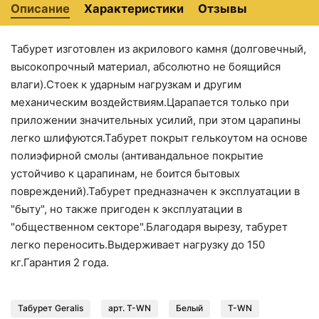
Описание
Характеристики
Отзывы
Табурет изготовлен из акрилового камня (долговечный,
высокопрочный материал, абсолютно не боящийся
1990 ₽
1990 ₽
влаги).Стоек к ударным нагрузкам и другим
Держатель для фена
Кольцо для полотенец
механическим воздействиям.Царапается только при
Grocenberg AC0062
Grocenberg AC0063
приложении значительных усилий, при этом царапины
(Никель)
(Хром)
легко шлифуются.Табурет покрыт гелькоутом на основе
полиэфирной смолы (антивандальное покрытие
устойчиво к царапинам, не боится бытовых
повреждений).Табурет предназначен к эксплуатации в
"быту", но также пригоден к эксплуатации в
"общественном секторе".Благодаря вырезу, табурет
легко переносить.Выдерживает нагрузку до 150
кг.Гарантия 2 года.
2090 ₽
2090 ₽
Табурет Geralis
арт. T-WN
Белый
T-WN
Кольцо для полотенец
Держатель для фена