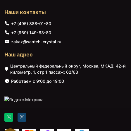
Кольцо для полотенец
Кольцо для полотенец
Grocenberg AC0063
Grocenberg AC0063
Наши контакты
(Матовое золото)
(Графит)
+7 (495) 888-01-80
+7 (969) 149-83-80
zakaz@santeh-crystal.ru
Наш адрес
Центральный федеральный округ, Москва, МКАД, 42-й
километр, 1, стр.1 пассаж: 62/63
Работаем с 9:00 до 19:00
2850 ₽
2850 ₽
Шланг для душа
Лейка душевая (3
Grocenberg GB07006
режима) Grocenberg
Хром
GB33100 Хром