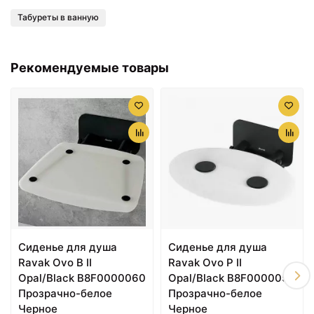
Grocenberg AC0063
Grocenberg AC0062
Табуреты в ванную
(Черный матовый)
(Золото глянец)
Рекомендуемые товары
2180 ₽
2180 ₽
Кольцо для полотенец
Держатель для фена
Grocenberg AC0063
Grocenberg AC0062
(Никель)
(Матовое золото)
Сиденье для душа
Сиденье для душа
Ravak Ovo B II
Ravak Ovo P II
Opal/Black B8F0000060
Opal/Black B8F0000057
Прозрачно-белое
Прозрачно-белое
Черное
Черное