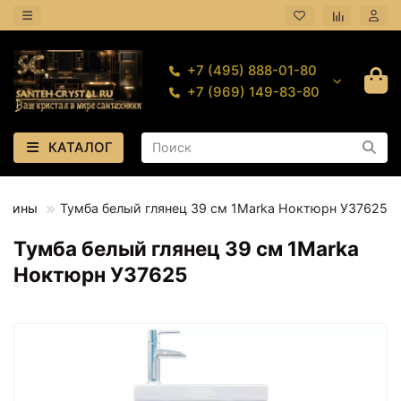
+7 (495) 888-01-80
+7 (969) 149-83-80
КАТАЛОГ
ковины
Тумба белый глянец 39 см 1Marka Ноктюрн У37625
Тумба белый глянец 39 см 1Marka
Ноктюрн У37625