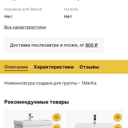
8382 ₽
Корзина для белья
Ножки
Тумба под раковину
Нет
Нет
1MarKa Ноктюрн 40П
Белый глянец
Все характеристики
Доставка послезавтра и позже, от
800 ₽
Описание
Характеристики
Отзывы
Номенклатура создана для группы - 1MarKa
Рекомендуемые товары