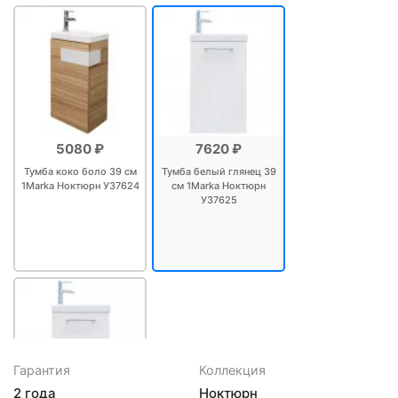
5080 ₽
7620 ₽
Тумба коко боло 39 см
Тумба белый глянец 39
1Marka Ноктюрн У37624
см 1Marka Ноктюрн
У37625
Гарантия
Коллекция
2 года
Ноктюрн