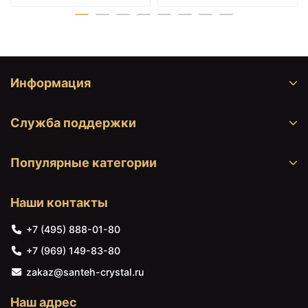
Информация
Служба поддержки
17200 ₽
24855 ₽
Разделочная доска
Разделочная доска
45,4х30 см Blanco
49,5х28х1,9 см Blanco
Популярные категории
229238
232846
Наши контакты
+7 (495) 888-01-80
+7 (969) 149-83-80
zakaz@santeh-crystal.ru
Наш адрес