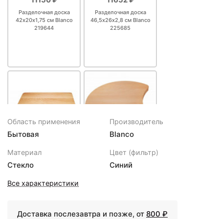
Разделочная доска
Разделочная доска
42х20х1,75 см Blanco
46,5х26х2,8 см Blanco
219644
225685
Область применения
Производитель
Бытовая
Blanco
12557 ₽
13075 ₽
Материал
Цвет (фильтр)
Разделочная доска
Разделочная доска
Стекло
Синий
43,3х25х2,35 см Blanco
41х33,5х2,4 см Blanco
513484
218421
Все характеристики
Доставка послезавтра и позже, от
800 ₽