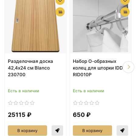
14370 ₽
14649 ₽
Разделочная доска
Разделочная доска
43х28х3,2 см Blanco
54х26х2,3 см Blanco
514544
210521
Разделочная доска
Набор О-образных
42,4х24 см Blanco
колец для шторки IDDIS
230700
RID010P
Есть в наличии
Есть в наличии
15404 ₽
15665 ₽
Разделочная доска
Разделочная доска
43,5х24х1,7 см Blanco
43,5х24х2,1 см Blanco
25115 ₽
650 ₽
227697
227699
В корзину
В корзину