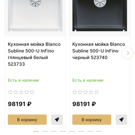
Alta Compact Хром 515120
₽
Смеситель для кухни Blanco
+71111
<
>
Alta-S Compact Хром 515122
₽
Смеситель для кухни Blanco
+85027
<
>
Alta-S Compact Хром\/
₽
Жасмин 515328
Кухонная мойка Blanco
Кухонная мойка Blanco
Смеситель для кухни Blanco
+76869
<
>
Subline 500-U InFino
Subline 500-U InFino
Avona-S жасмин 521281
₽
глянцевый белый
черный 523740
Смеситель для кухни Blanco
+80072
523733
<
>
Avona-S Хром 521277
₽
Смеситель для кухни Blanco
+11358
<
>
Есть в наличии
Есть в наличии
Daras хром 524179
₽
Смеситель для кухни Blanco
+19977
<
>
Daras-S жасмин 524194
₽
98191 ₽
98191 ₽
Смеситель для кухни Blanco
+22142
<
>
Daras-S хром 524190
₽
В корзину
В корзину
Смеситель для кухни Blanco
+22400
<
>
Kano хром 521502
₽