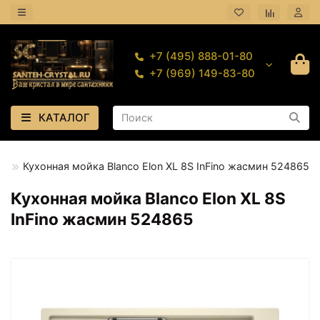
+7 (495) 888-01-80
+7 (969) 149-83-80
КАТАЛОГ
я
Кухонная мойка Blanco Elon XL 8S InFino жасмин 524865
Кухонная мойка Blanco Elon XL 8S
InFino жасмин 524865