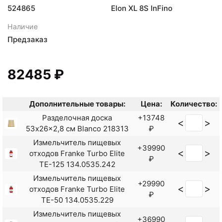
524865
Elon XL 8S InFino
Наличие
Предзаказ
82485 ₽
Дополнительные товары:
Цена:
Количество:
Разделочная доска
+13748
<
>
53x26x2,8 см Blanco 218313
₽
Измельчитель пищевых
+39990
<
>
отходов Franke Turbo Elite
₽
TE-125 134.0535.242
Измельчитель пищевых
+29990
<
>
отходов Franke Turbo Elite
₽
TE-50 134.0535.229
Измельчитель пищевых
+36990