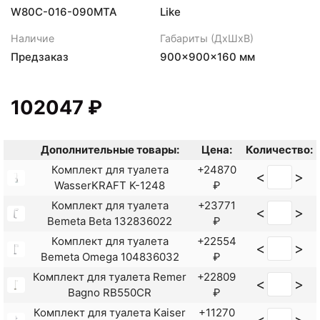
W80C-016-090MTA
Like
Наличие
Габариты (ДхШхВ)
Предзаказ
900×900×160 мм
102047 ₽
Дополнительные товары:
Цена:
Количество:
Комплект для туалета
+24870
<
>
WasserKRAFT K-1248
₽
Комплект для туалета
+23771
<
>
Bemeta Beta 132836022
₽
Комплект для туалета
+22554
<
>
Bemeta Omega 104836032
₽
Комплект для туалета Remer
+22809
<
>
Bagno RB550CR
₽
Комплект для туалета Kaiser
+11270
<
>